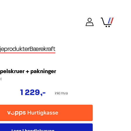
eprodukter
Bærekraft
pelskruer + pakninger
1
1 229
,-
inkl mva