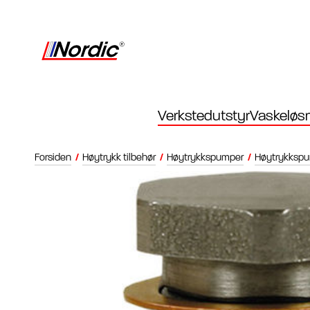
Verkstedutstyr
Vaskeløsn
Forsiden
/
Høytrykk tilbehør
/
Høytrykkspumper
/
Høytrykkspum