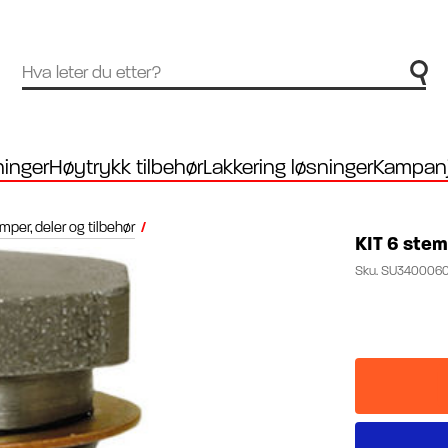
inger
Høytrykk tilbehør
Lakkering løsninger
Kampanj
per, deler og tilbehør
/
KIT 6 stem
Sku.
SU3400060