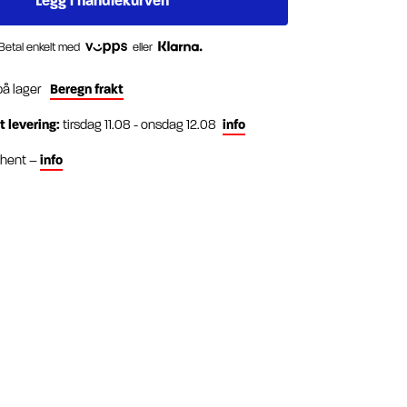
Betal enkelt med
eller
på lager
Beregn frakt
t levering:
tirsdag 11.08 - onsdag 12.08
info
g hent –
info