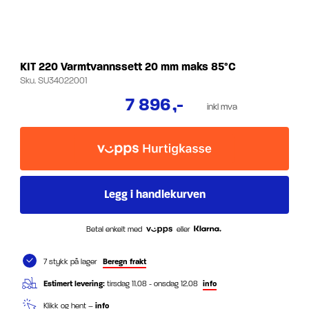
KIT 220 Varmtvannssett 20 mm maks 85°C
Sku.
SU34022001
7 896
,-
inkl mva
Betal enkelt med
eller
7 stykk på lager
Beregn frakt
Estimert levering:
tirsdag 11.08 - onsdag 12.08
info
Klikk og hent –
info