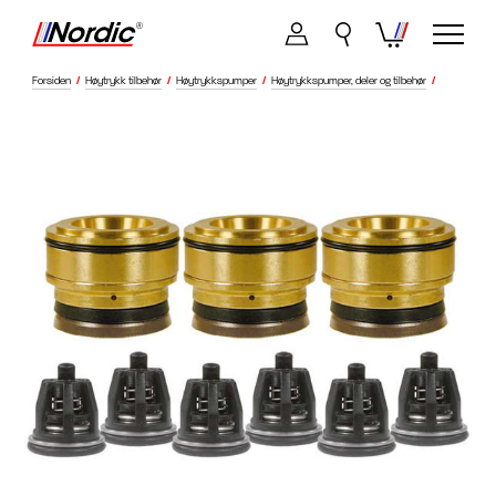
Forsiden
/
Høytrykk tilbehør
/
Høytrykkspumper
/
Høytrykkspumper, deler og tilbehør
/