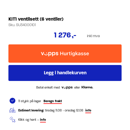
KIT1 ventilsett (6 ventiler)
Sku.
SU34000101
1 276
,-
inkl mva
Betal enkelt med
eller
11 stykk på lager
Beregn frakt
Estimert levering:
tirsdag 11.08 - onsdag 12.08
info
Klikk og hent –
info