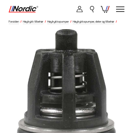
Forsiden
/
Høytrykk tilbehør
/
Høytrykkspumper
/
Høytrykkspumper, deler og tilbehør
/