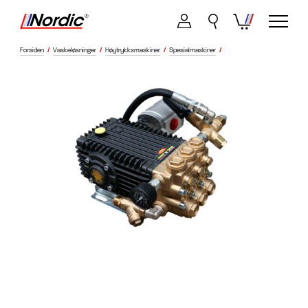
Forsiden
/
Vaskeløsninger
/
Høytrykksmaskiner
/
Spesialmaskiner
/