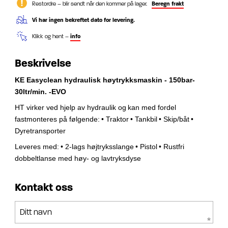
Restordre – blir sendt når den kommer på lager.
Beregn frakt
Vi har ingen bekreftet dato for levering.
Klikk og hent –
info
Beskrivelse
KE Easyclean hydraulisk høytrykksmaskin - 150bar-
30ltr/min. -EVO
HT virker ved hjelp av hydraulik og
kan med fordel
fastmonteres på følgende:
• Traktor
• Tankbil
• Skip/båt
•
Dyretransporter
Leveres med:
• 2-lags højtryksslange
• Pistol
• Rustfri
dobbeltlanse med høy- og
lavtryksdyse
Kontakt oss
Ditt navn