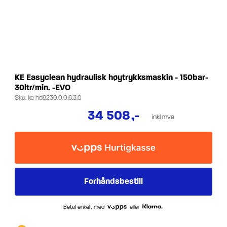
KE Easyclean hydraulisk høytrykksmaskin - 150bar-
30ltr/min. -EVO
Sku.
ke hd9230.0.0.6.3.0
34 508
,-
inkl mva
Betal enkelt med
eller