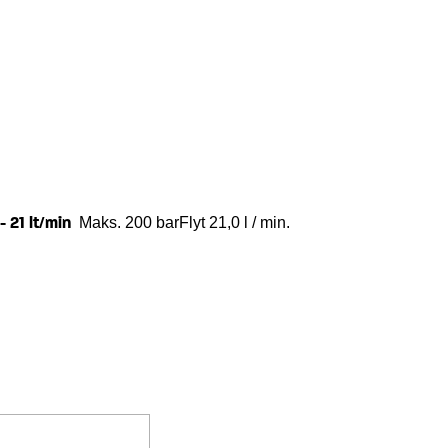
 21 lt/min
  Maks. 200 barFlyt 21,0 l / min.Revolusjoner 1450