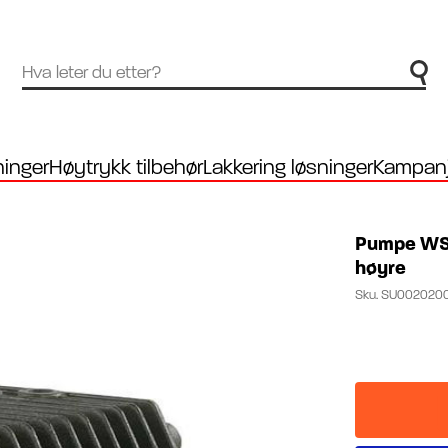
inger
Høytrykk tilbehør
Lakkering løsninger
Kampanj
Pumpe WS 
høyre
Sku.
SU0020200