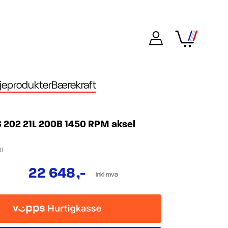
eprodukter
Bærekraft
202 21L 200B 1450 RPM aksel
1
22 648
,-
inkl mva