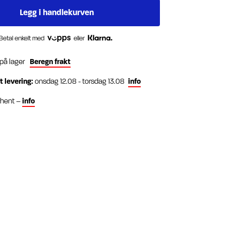
Betal enkelt med
eller
 på lager
Beregn frakt
t levering:
onsdag 12.08 - torsdag 13.08
info
g hent –
info