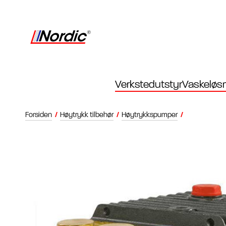
Verkstedutstyr
Vaskeløsn
Forsiden
/
Høytrykk tilbehør
/
Høytrykkspumper
/