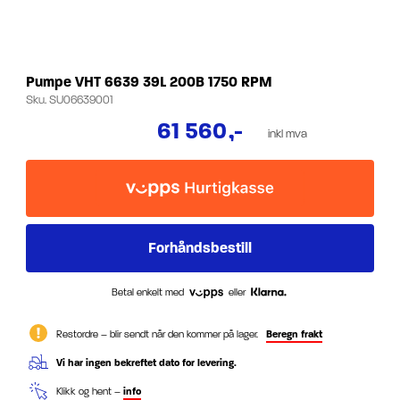
Pumpe VHT 6639 39L 200B 1750 RPM
Sku.
SU06639001
61 560
,-
inkl mva
Betal enkelt med
eller
Restordre – blir sendt når den kommer på lager.
Beregn frakt
Vi har ingen bekreftet dato for levering.
Klikk og hent –
info