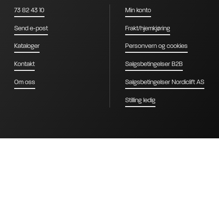
73 82 43 10
Min konto
Send e-post
Frakt/hjemkjøring
Kataloger
Personvern og cookies
Kontakt
Salgsbetingelser B2B
Om oss
Salgsbetingelser Nordiclift AS
Stilling ledig