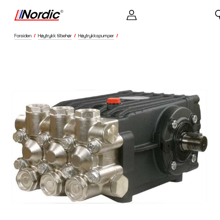
Forsiden
/
Høytrykk tilbehør
/
Høytrykkspumper
/