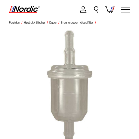
Forsiden
/
Høytrykk tilbehør
/
Dyser
/
Brennerdyser - dieselfilter
/