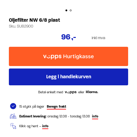
Oljefilter NW 6/8 plast
Sku.
SU82900
96
,-
inkl mva
Betal enkelt med
eller
15 stykk på lager
Beregn frakt
Estimert levering:
onsdag 12.08 - torsdag 13.08
info
Klikk og hent –
info