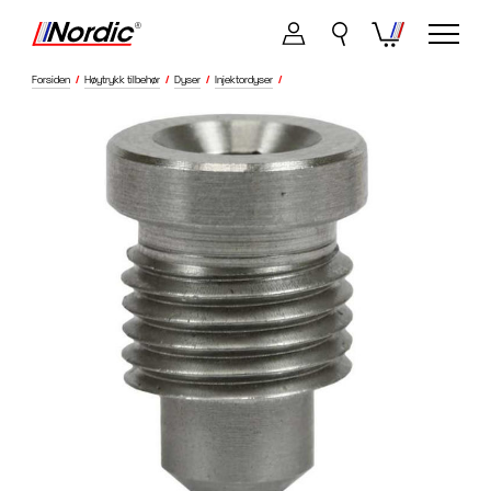
Forsiden
/
Høytrykk tilbehør
/
Dyser
/
Injektordyser
/