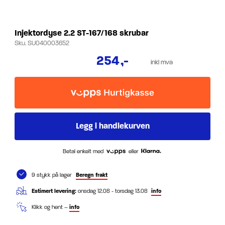
Injektordyse 2.2 ST-167/168 skrubar
Sku.
SU040003652
254
,-
inkl mva
Betal enkelt med
eller
9 stykk på lager
Beregn frakt
Estimert levering:
onsdag 12.08 - torsdag 13.08
info
Klikk og hent –
info