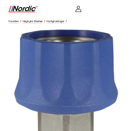
Forsiden
/
Høytrykk tilbehør
/
Hurtigkoblinger
/