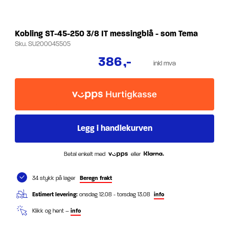
Kobling ST-45-250 3/8 IT messingblå - som Tema
Sku.
SU200045505
386
,-
inkl mva
Betal enkelt med
eller
34 stykk på lager
Beregn frakt
Estimert levering:
onsdag 12.08 - torsdag 13.08
info
Klikk og hent –
info