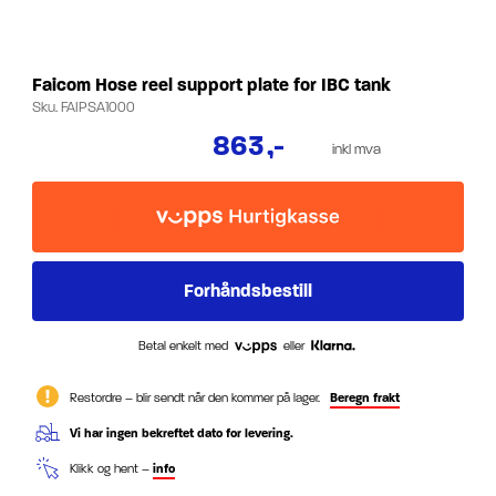
Faicom Hose reel support plate for IBC tank
Sku.
FAIPSA1000
863
,-
inkl mva
Betal enkelt med
eller
Restordre – blir sendt når den kommer på lager.
Beregn frakt
Vi har ingen bekreftet dato for levering.
Klikk og hent –
info