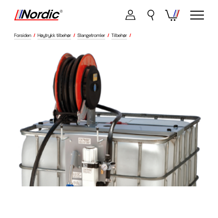
Forsiden
/
Høytrykk tilbehør
/
Slangetromler
/
Tilbehør
/