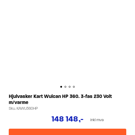
Hjulvasker Kart Wulcan HP 360. 3-fas 230 Volt
m/varme
Sku.
KAWU360HP
148 148
,-
inkl mva