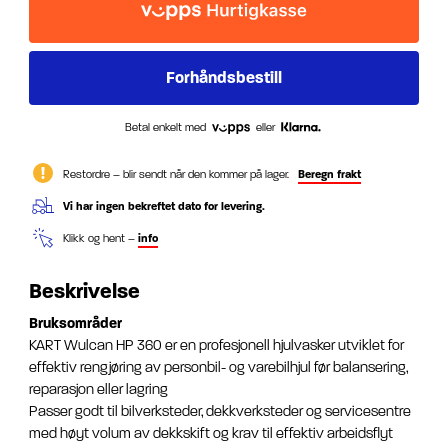
Betal enkelt med
eller
Restordre – blir sendt når den kommer på lager.
Beregn frakt
Vi har ingen bekreftet dato for levering.
Klikk og hent –
info
Beskrivelse
Bruksområder
KART Wulcan HP 360 er en profesjonell hjulvasker utviklet for
effektiv rengjøring av personbil- og varebilhjul før balansering,
reparasjon eller lagring
Passer godt til bilverksteder, dekkverksteder og servicesentre
med høyt volum av dekkskift og krav til effektiv arbeidsflyt