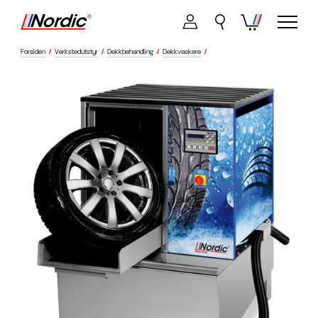
Forsiden
/
Verkstedutstyr
/
Dekkbehandling
/
Dekkvaskere
/