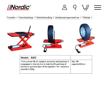
Forsiden
/
Verkstedutstyr
/
Dekkbehandling
/
Avbalanseringsmaskiner
/
Tilbehør
/