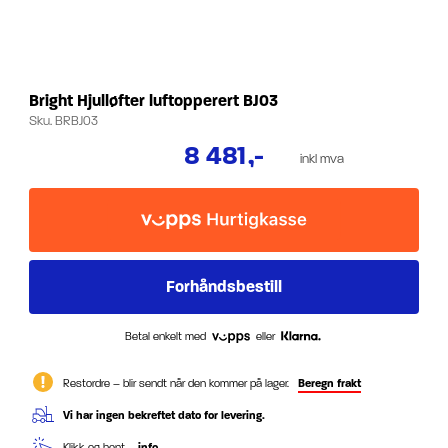
Bright Hjulløfter luftopperert BJ03
Sku.
BRBJ03
8 481
,-
inkl mva
Betal enkelt med
eller
Restordre – blir sendt når den kommer på lager.
Beregn frakt
Vi har ingen bekreftet dato for levering.
Klikk og hent –
info