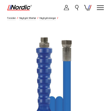
Forsiden
/
Høytrykk tilbehør
/
Høytrykkslanger
/