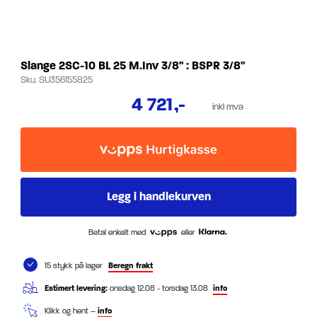
Slange 2SC-10 BL 25 M.Inv 3/8" : BSPR 3/8"
Sku.
SU356155825
4 721
,-
inkl mva
Betal enkelt med
eller
15 stykk på lager
Beregn frakt
Estimert levering:
onsdag 12.08 - torsdag 13.08
info
Klikk og hent –
info