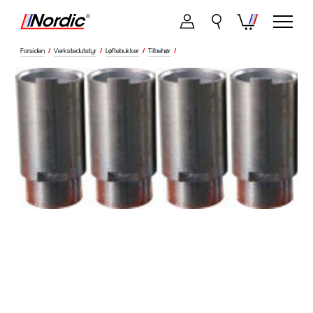
Forsiden
/
Verkstedutstyr
/
Løftebukker
/
Tilbehør
/