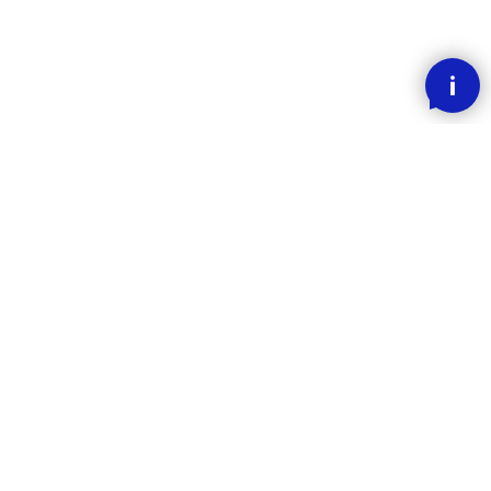
SMOOOTH BETALING MED KLARNA
RASK LEVERING
30 DAGERS ANGREFRIST