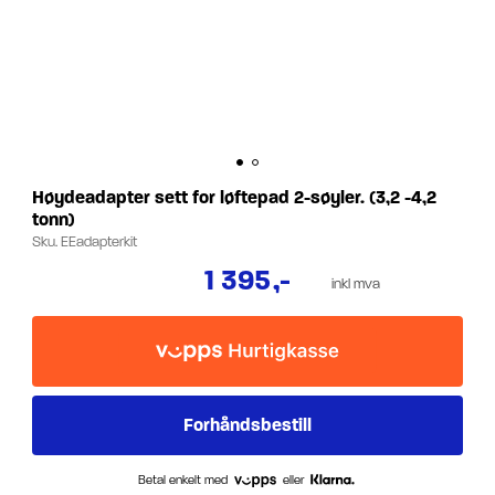
Høydeadapter sett for løftepad 2-søyler. (3,2 -4,2
tonn)
Sku.
EEadapterkit
1 395
,-
inkl mva
Betal enkelt med
eller