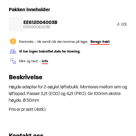
Pakken inneholder
EE612004003B
4 stk
EE612004003B
Restordre – blir sendt når den kommer på lager.
Beregn frakt
Vi har ingen bekreftet dato for levering.
Klikk og hent –
info
Beskrivelse
Høyde adapter for 2-søylet løftebukk.
Monteres mellom arm og
løftepad.
Passer 3,2t (ECO) og 4,2t (PRO).
Gir 100mm ekstra
høyde. Ø:50mm
Pris er pr sett (4stk).
Kontakt oss