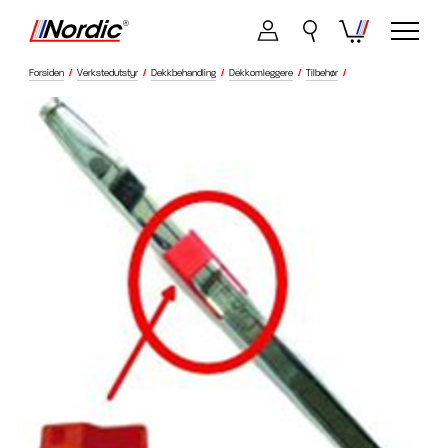
Forsiden
/
Verkstedutstyr
/
Dekkbehandling
/
Dekkomleggere
/
Tilbehør
/