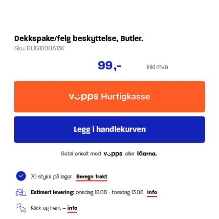
Dekkspake/felg beskyttelse, Butler.
Sku.
BUG1000A13K
99
,-
inkl mva
Betal enkelt med
eller
70 stykk på lager
Beregn frakt
Estimert levering:
onsdag 12.08 - torsdag 13.08
info
Klikk og hent –
info