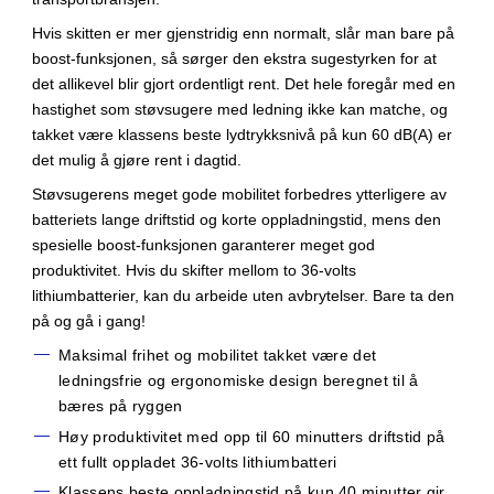
Hvis skitten er mer gjenstridig enn normalt, slår man bare på
boost-funksjonen, så sørger den ekstra sugestyrken for at
det allikevel blir gjort ordentligt rent. Det hele foregår med en
hastighet som støvsugere med ledning ikke kan matche, og
takket være klassens beste lydtrykksnivå på kun 60 dB(A) er
det mulig å gjøre rent i dagtid.
Støvsugerens meget gode mobilitet forbedres ytterligere av
batteriets lange driftstid og korte oppladningstid, mens den
spesielle boost-funksjonen garanterer meget god
produktivitet. Hvis du skifter mellom to 36-volts
lithiumbatterier, kan du arbeide uten avbrytelser. Bare ta den
på og gå i gang!
Maksimal frihet og mobilitet takket være det
ledningsfrie og ergonomiske design beregnet til å
bæres på ryggen
Høy produktivitet med opp til 60 minutters driftstid på
ett fullt oppladet 36-volts lithiumbatteri
Klassens beste oppladningstid på kun 40 minutter gir