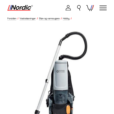
Forsiden
/
Vaskeløsninger
/
Støv og vannsugere
/
Hobby
/