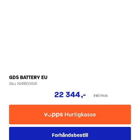
GD5 BATTERY EU
Sku.
NI41600841
22 344
,-
inkl mva