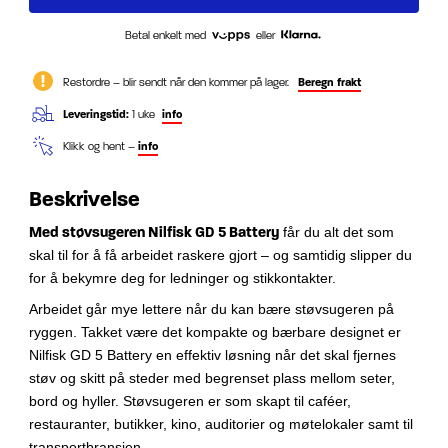
Betal enkelt med
eller
Restordre – blir sendt når den kommer på lager.
Beregn frakt
Leveringstid:
1 uke
info
Klikk og hent –
info
Beskrivelse
Med støvsugeren Nilfisk GD 5 Battery
får du alt det som
skal til for å få arbeidet raskere gjort – og samtidig slipper du
for å bekymre deg for ledninger og stikkontakter.
Arbeidet går mye lettere når du kan bære støvsugeren på
ryggen. Takket være det kompakte og bærbare designet er
Nilfisk GD 5 Battery en effektiv løsning når det skal fjernes
støv og skitt på steder med begrenset plass mellom seter,
bord og hyller. Støvsugeren er som skapt til caféer,
restauranter, butikker, kino, auditorier og møtelokaler samt til
transportbransjen.