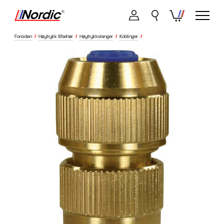
Forsiden
/
Høytrykk tilbehør
/
Høytrykkslanger
/
Koblinger
/