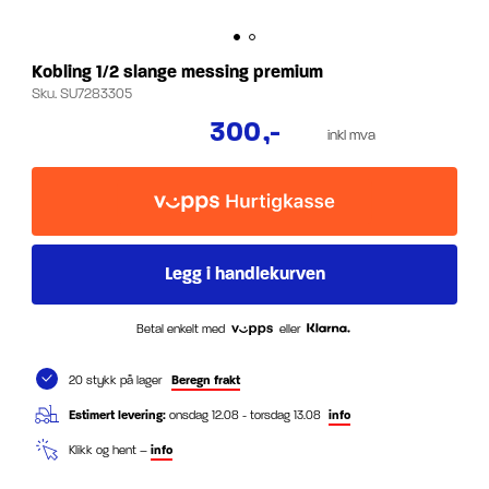
Kobling 1/2 slange messing premium
Sku.
SU7283305
300
,-
inkl mva
Betal enkelt med
eller
20 stykk på lager
Beregn frakt
Estimert levering:
onsdag 12.08 - torsdag 13.08
info
Klikk og hent –
info