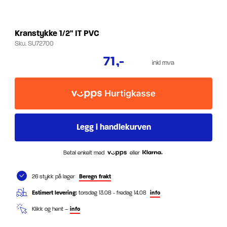
Kranstykke 1/2" IT PVC
Sku.
SU72700
71
,-
inkl mva
Betal enkelt med
eller
26 stykk på lager
Beregn frakt
Estimert levering:
torsdag 13.08 - fredag 14.08
info
Klikk og hent –
info