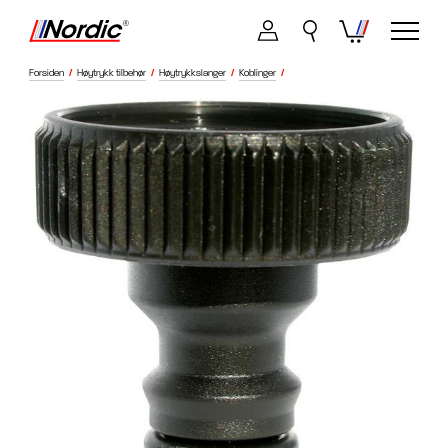
Forsiden
/
Høytrykk tilbehør
/
Høytrykkslanger
/
Koblinger
/