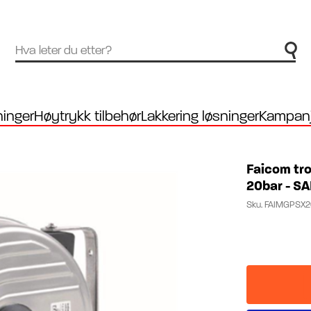
inger
Høytrykk tilbehør
Lakkering løsninger
Kampanj
Faicom tro
20bar - S
Sku.
FAIMGPSX2