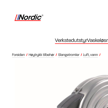
Verkstedutstyr
Vaskeløsn
Forsiden
/
Høytrykk tilbehør
/
Slangetromler
/
Luft, vann
/