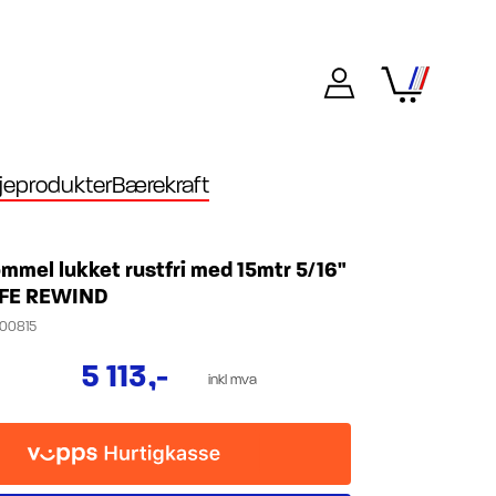
eprodukter
Bærekraft
mmel lukket rustfri med 15mtr 5/16"
AFE REWIND
00815
5 113
,-
inkl mva