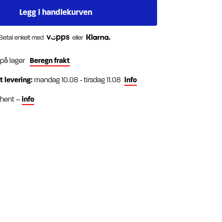
Betal enkelt med
eller
 på lager
Beregn frakt
t levering:
mandag 10.08 - tirsdag 11.08
info
g hent –
info