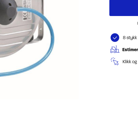
8 stykk
Estimer
Klikk o