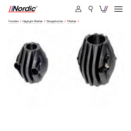
Forsiden
/
Høytrykk tilbehør
/
Slangetromler
/
Tilbehør
/