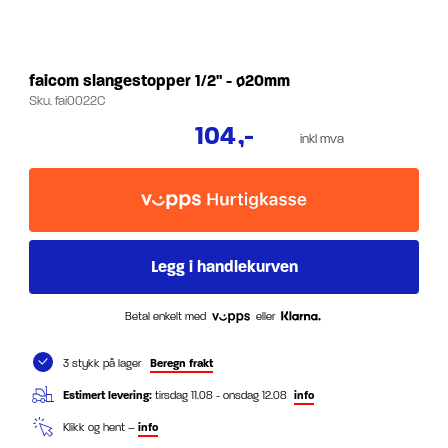
faicom slangestopper 1/2" - ø20mm
Sku.
fai0022C
104
,-
inkl mva
Betal enkelt med
eller
3 stykk på lager
Beregn frakt
Estimert levering:
tirsdag 11.08 - onsdag 12.08
info
Klikk og hent –
info