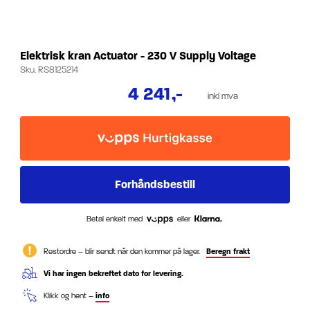
Elektrisk kran Actuator - 230 V Supply Voltage
Sku.
RS8125214
4 241
,-
inkl mva
Betal enkelt med
eller
Restordre – blir sendt når den kommer på lager.
Beregn frakt
Vi har ingen bekreftet dato for levering.
Klikk og hent –
info