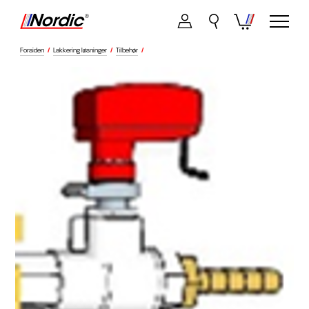
Forsiden
/
Lakkering løsninger
/
Tilbehør
/