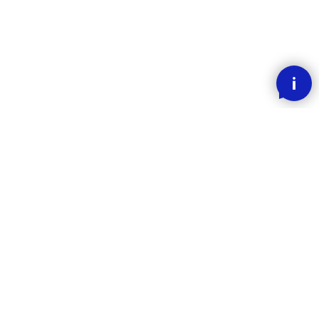
SMOOOTH BETALING MED KLARNA
RASK LEVERING