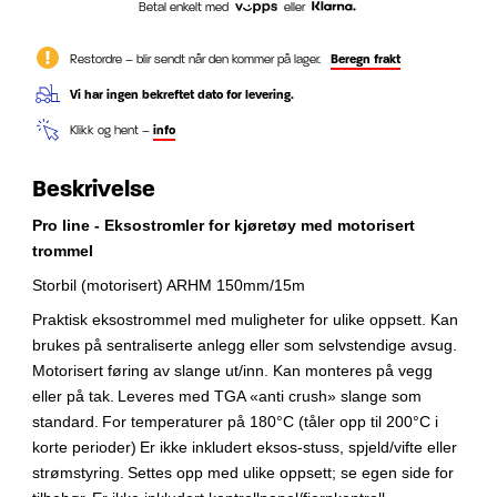
Betal enkelt med
eller
Restordre – blir sendt når den kommer på lager.
Beregn frakt
Vi har ingen bekreftet dato for levering.
Klikk og hent –
info
Beskrivelse
Pro line - Eksostromler for kjøretøy med motorisert
trommel
Storbil (motorisert) ARHM 150mm/15m
Praktisk eksostrommel med muligheter for ulike oppsett.
Kan
brukes på sentraliserte anlegg eller som selvstendige avsug.
Motorisert føring av slange ut/inn. Kan monteres på vegg
eller på tak.
Leveres med TGA «anti crush» slange som
standard.
For temperaturer på 180°C (tåler opp til 200°C i
korte perioder)
Er ikke inkludert eksos-stuss, spjeld/vifte eller
strømstyring.
Settes opp med ulike oppsett; se egen side for