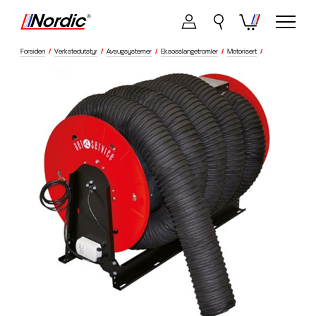
Forsiden
/
Verkstedutstyr
/
Avsugsystemer
/
Eksosslangetromler
/
Motorisert
/