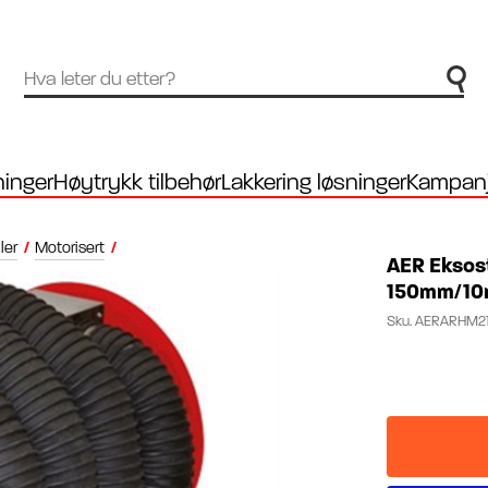
inger
Høytrykk tilbehør
Lakkering løsninger
Kampanj
ler
/
Motorisert
/
AER Eksos
150mm/1
Sku.
AERARHM21