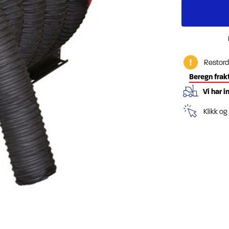
Restord
Beregn frak
Vi har i
Klikk o