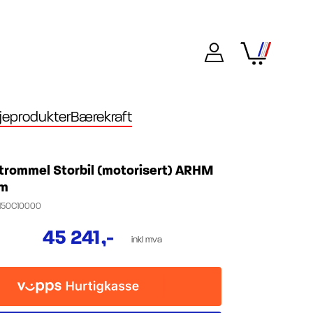
eprodukter
Bærekraft
trommel Storbil (motorisert) ARHM
0m
50C10000
45 241
,-
inkl mva