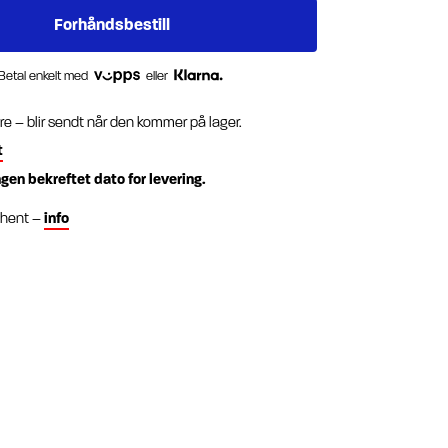
Betal enkelt med
eller
re – blir sendt når den kommer på lager.
t
ngen bekreftet dato for levering.
g hent –
info