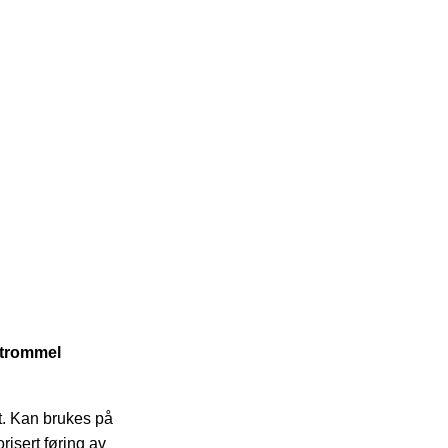
t trommel
t.
Kan brukes på
risert føring av