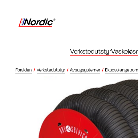
Verkstedutstyr
Vaskeløsn
Forsiden
/
Verkstedutstyr
/
Avsugsystemer
/
Eksosslangetrom