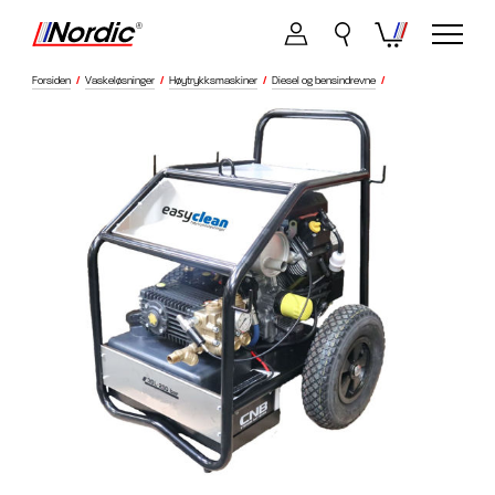
Forsiden
/
Vaskeløsninger
/
Høytrykksmaskiner
/
Diesel og bensindrevne
/