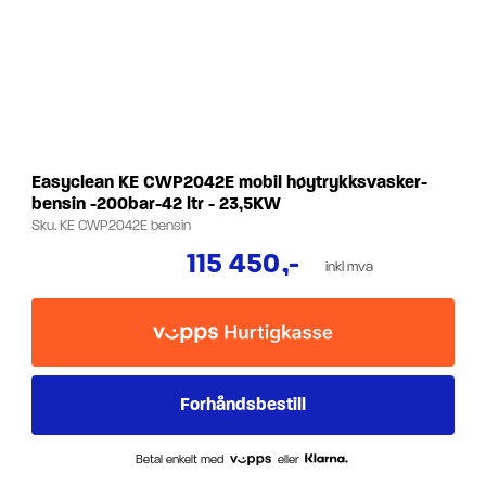
Easyclean KE CWP2042E mobil høytrykksvasker-
bensin -200bar-42 ltr - 23,5KW
Sku.
KE CWP2042E bensin
115 450
,-
inkl mva
Betal enkelt med
eller