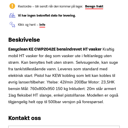
Restordre – blir sendt når den kommer på lager.
Beregn frakt
Vi har ingen bekreftet dato for levering.
Klikk og hent –
info
Beskrivelse
Easyclean KE CWP2042E bensindrevet HT vasker
Kraftig
mobil HT vasker for deg som vasker ute i felt/anlegg uten
strøm.
Kan benyttes helt uten strøm. Selvsugende, kan suge
fra tank/stillestående vann.
Leveres som standard med
elektrisk start.
Pistol har KEW kobling som lett kan kobles til
øvrig lanser/tilbehør.
Ytelse: 42l/min 200Bar
Motor: 23,5HK
bensin
Mål: 760x800x950 150 kg
Inkludert: 20m står armert
1lag fleksibel HT slange, enkel pistol/lanse.
Modellen er også
tilgjengelig helt opp til 500bar versjon på forespørsel.
Kontakt oss