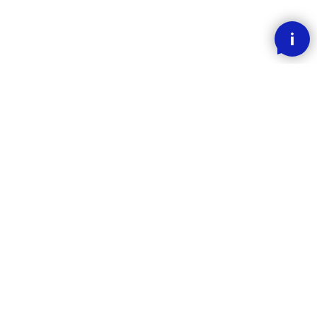
SMOOOTH BETALING MED KLARNA
RASK LEVERING
30 DAGERS ANGREFRIST