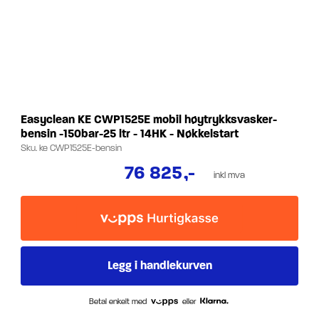
Easyclean KE CWP1525E mobil høytrykksvasker-
bensin -150bar-25 ltr - 14HK - Nøkkelstart
Sku.
ke CWP1525E-bensin
76 825
,-
inkl mva
Betal enkelt med
eller