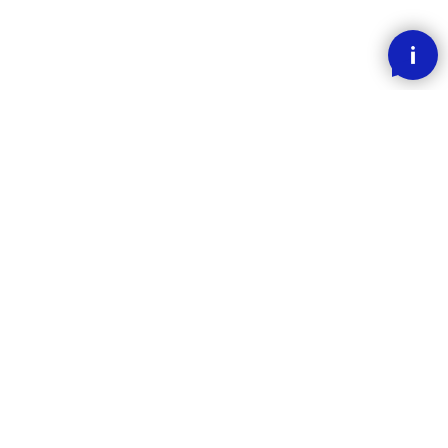
SMOOOTH BETALING MED KLARNA
RASK LEVERING
30 DAGERS ANGREFRIST