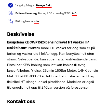
1 stykk på lager
Beregn frakt
Estimert levering:
tirsdag 11.08 - onsdag 12.08
info
Klikk og hent –
info
Beskrivelse
Easyclean KE CWP1525 bensindrevet HT vasker m/
Nøkkelstart
Praktisk mobil HT vasker for deg som er på
farten og vasker ute i felt/anlegg.
Kan benyttes helt uten
strøm. Selvsugende, kan suge fra tank/stillestående vann.
Pistol har KEW kobling som lett kan kobles til øvrig
lanser/tilbehør.
Ytelse: 25l/min 150Bar
Motor: 14HK bensin
Mål: 800x600x890 70 kg
Inkludert: 20m står armert 1lag
fleksibel HT slange, enkel pistol/lanse.
Modellen er også
tilgjengelig helt opp til 240bar versjon på forespørsel.
Kontakt oss