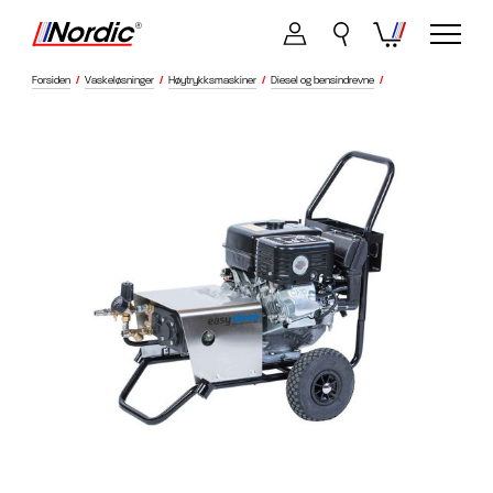
Forsiden
/
Vaskeløsninger
/
Høytrykksmaskiner
/
Diesel og bensindrevne
/