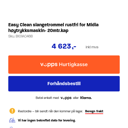
Easy Clean slangetrommel rustfri for Midia
høytrykksmaskin- 20mtr.kap
Sku.
BI01AC468
4 623
,-
inkl mva
Betal enkelt med
eller
Restordre – blir sendt når den kommer på lager.
Beregn frakt
Vi har ingen bekreftet dato for levering.