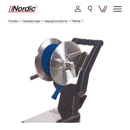
Forsiden
/
Vaskeløsninger
/
Høytrykksmaskiner
/
Tilbehør
/