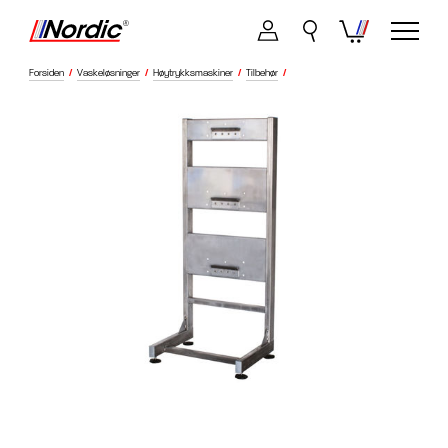
Forsiden
/
Vaskeløsninger
/
Høytrykksmaskiner
/
Tilbehør
/