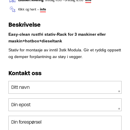
Estimert levering:
tirsdag 11.08 - onsdag 12.08
info
Klikk og hent –
info
Beskrivelse
Easy-clean rustfri stativ-Rack for 3 maskiner eller
maskin+hotbox+dieseltank
Stativ for montasje av inntil 3stk Modula. Gir et ryddig oppsett
og demper
forplantning av støy i vegger.
Kontakt oss
Ditt navn
Din epost
Din forespørsel