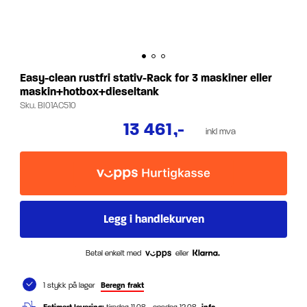
Easy-clean rustfri stativ-Rack for 3 maskiner eller
maskin+hotbox+dieseltank
Sku.
BI01AC510
13 461
,-
inkl mva
Betal enkelt med
eller
1 stykk på lager
Beregn frakt