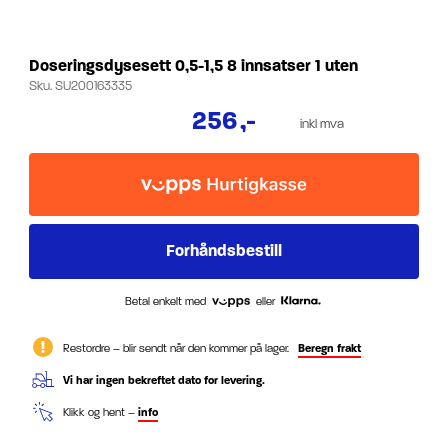
Doseringsdysesett 0,5-1,5 8 innsatser 1 uten
Sku.
SU200163335
256
,-
inkl mva
Betal enkelt med
eller
Restordre – blir sendt når den kommer på lager.
Beregn frakt
Vi har ingen bekreftet dato for levering.
Klikk og hent –
info