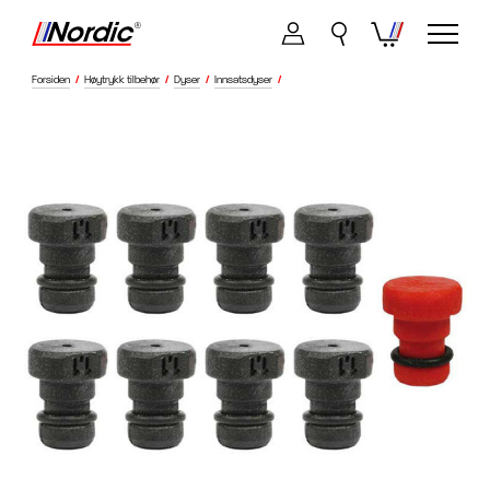
Forsiden
/
Høytrykk tilbehør
/
Dyser
/
Innsatsdyser
/