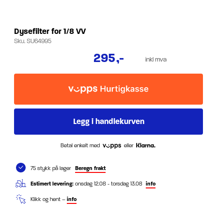
Dysefilter for 1/8 VV
Sku.
SU64995
295
,-
inkl mva
Betal enkelt med
eller
75 stykk på lager
Beregn frakt
Estimert levering:
onsdag 12.08 - torsdag 13.08
info
Klikk og hent –
info