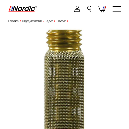
Forsiden
/
Høytrykk tilbehør
/
Dyser
/
Tilbehør
/