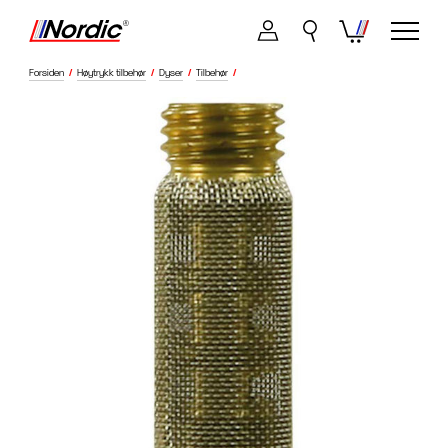
Forsiden
/
Høytrykk tilbehør
/
Dyser
/
Tilbehør
/