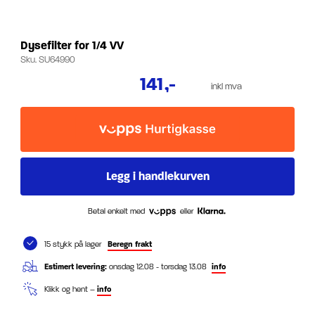
Dysefilter for 1/4 VV
Sku.
SU64990
141
,-
inkl mva
Betal enkelt med
eller
15 stykk på lager
Beregn frakt
Estimert levering:
onsdag 12.08 - torsdag 13.08
info
Klikk og hent –
info