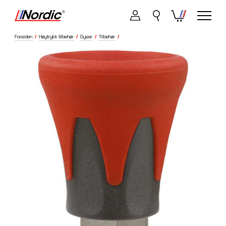
Forsiden
/
Høytrykk tilbehør
/
Dyser
/
Tilbehør
/