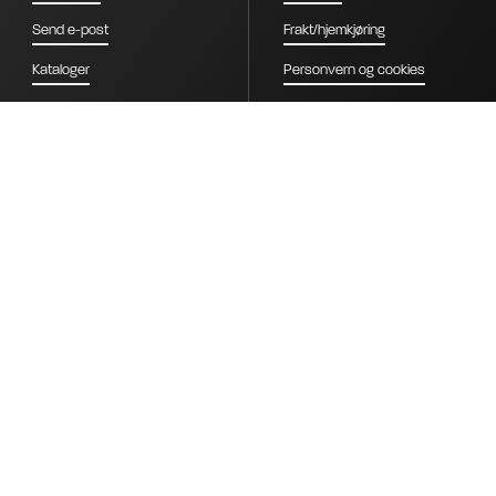
Send e-post
Frakt/hjemkjøring
Kataloger
Personvern og cookies
Kontakt
Salgsbetingelser B2B
Om oss
Salgsbetingelser Nordiclift AS
Stilling ledig