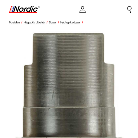
Forsiden
/
Høytrykk tilbehør
/
Dyser
/
Høytrykksdyser
/