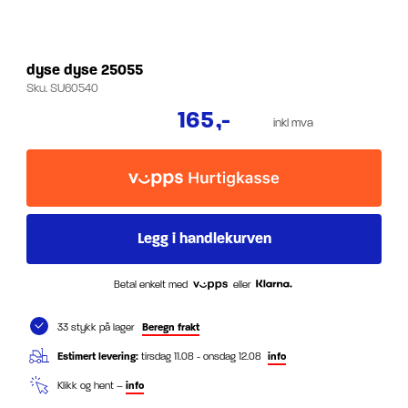
dyse dyse 25055
Sku.
SU60540
165
,-
inkl mva
Betal enkelt med
eller
33 stykk på lager
Beregn frakt
Estimert levering:
tirsdag 11.08 - onsdag 12.08
info
Klikk og hent –
info