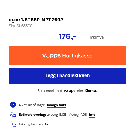
dyse 1/8" BSP-NPT 2502
Sku.
SU63500
176
,-
inkl mva
Betal enkelt med
eller
55 stykk på lager
Beregn frakt
Estimert levering:
torsdag 13.08 - fredag 14.08
info
Klikk og hent –
info