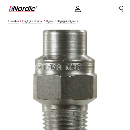
Forsiden
/
Høytrykk tilbehør
/
Dyser
/
Høytrykksdyser
/