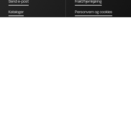
Send e-post
Frakt/hjemkjøring
Kataloger
Personvern og cookies
Kontakt
Salgsbetingelser B2B
Om oss
Salgsbetingelser Nordiclift AS
Stilling ledig