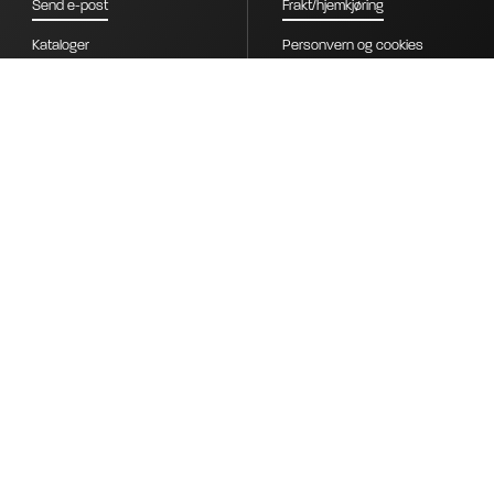
Send e-post
Frakt/hjemkjøring
Kataloger
Personvern og cookies
Kontakt
Salgsbetingelser B2B
Om oss
Salgsbetingelser Nordiclift AS
Stilling ledig