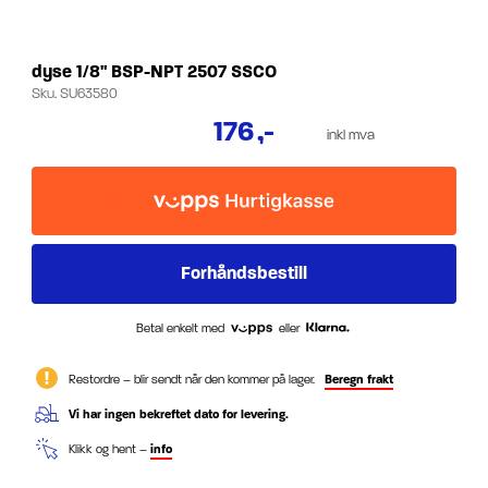
dyse 1/8" BSP-NPT 2507 SSCO
Sku.
SU63580
176
,-
inkl mva
Betal enkelt med
eller
Restordre – blir sendt når den kommer på lager.
Beregn frakt
Vi har ingen bekreftet dato for levering.
Klikk og hent –
info