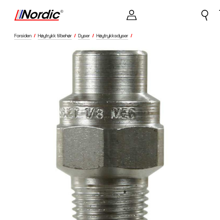
Forsiden
/
Høytrykk tilbehør
/
Dyser
/
Høytrykksdyser
/