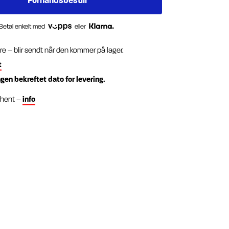
Betal enkelt med
eller
re – blir sendt når den kommer på lager.
t
ngen bekreftet dato for levering.
g hent –
info