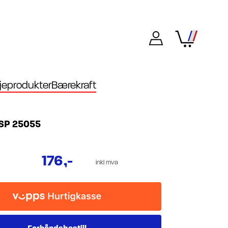
eprodukter
Bærekraft
BSP 25055
176
,-
inkl mva