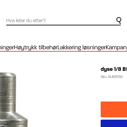
inger
Høytrykk tilbehør
Lakkering løsninger
Kampanj
dyse 1/8 
Sku.
SU63550