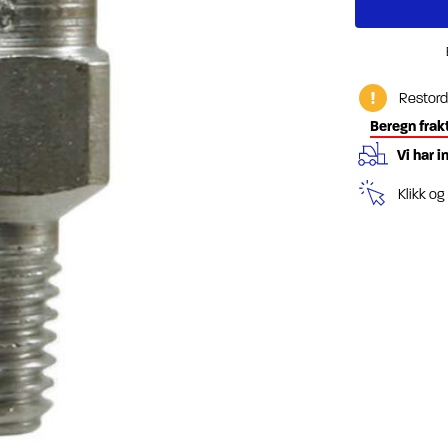
Restord
Beregn frak
Vi har i
Klikk o