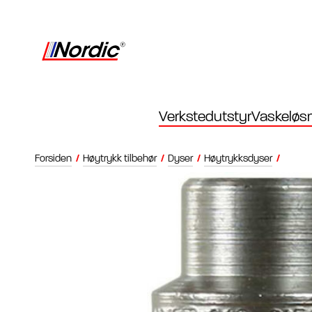
Verkstedutstyr
Vaskeløsn
Forsiden
/
Høytrykk tilbehør
/
Dyser
/
Høytrykksdyser
/