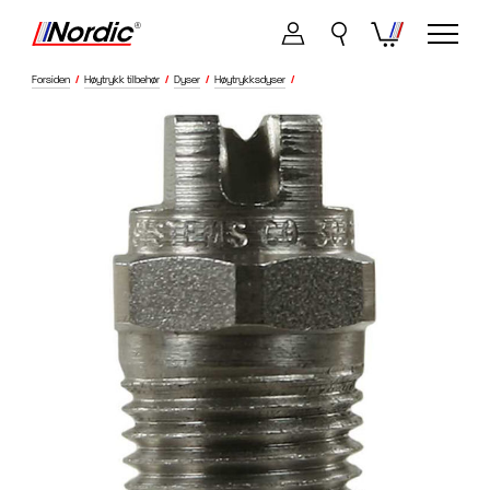
Forsiden
/
Høytrykk tilbehør
/
Dyser
/
Høytrykksdyser
/