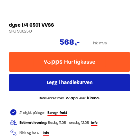
dyse 1/4 6501 VVSS
Sku.
SU62510
568
,-
inkl mva
Betal enkelt med
eller
21 stykk på lager
Beregn frakt
Estimert levering:
tirsdag 11.08 - onsdag 12.08
info
Klikk og hent –
info