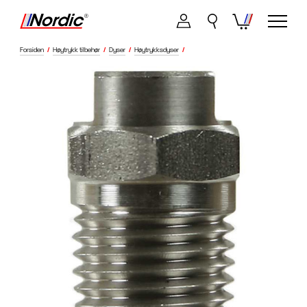
Forsiden
/
Høytrykk tilbehør
/
Dyser
/
Høytrykksdyser
/