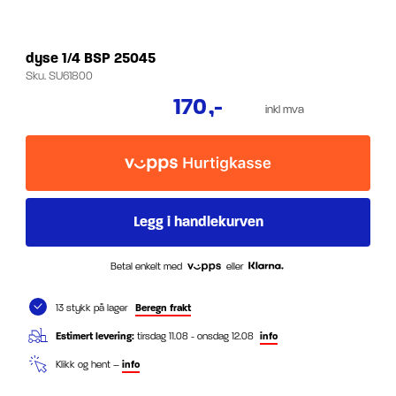
dyse 1/4 BSP 25045
Sku.
SU61800
170
,-
inkl mva
Betal enkelt med
eller
13 stykk på lager
Beregn frakt
Estimert levering:
tirsdag 11.08 - onsdag 12.08
info
Klikk og hent –
info