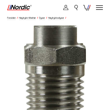
Forsiden
/
Høytrykk tilbehør
/
Dyser
/
Høytrykksdyser
/