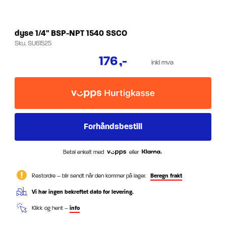
dyse 1/4" BSP-NPT 1540 SSCO
Sku.
SU61525
176
,-
inkl mva
Betal enkelt med
eller
Restordre – blir sendt når den kommer på lager.
Beregn frakt
Vi har ingen bekreftet dato for levering.
Klikk og hent –
info