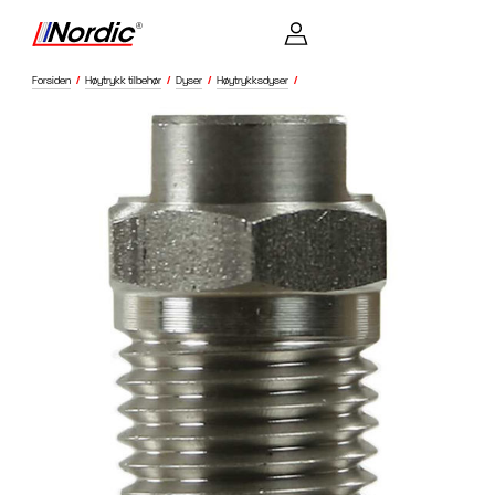
Forsiden
/
Høytrykk tilbehør
/
Dyser
/
Høytrykksdyser
/