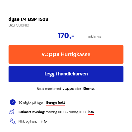
dyse 1/4 BSP 1508
Sku.
SU61410
170
,-
inkl mva
Betal enkelt med
eller
30 stykk på lager
Beregn frakt
Estimert levering:
mandag 10.08 - tirsdag 11.08
info
Klikk og hent –
info