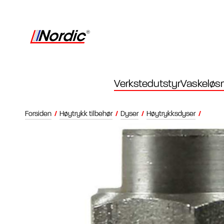
Verkstedutstyr
Vaskeløsn
Forsiden
/
Høytrykk tilbehør
/
Dyser
/
Høytrykksdyser
/