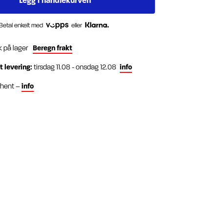
Betal enkelt med
eller
k på lager
Beregn frakt
t levering:
tirsdag 11.08 - onsdag 12.08
info
g hent –
info