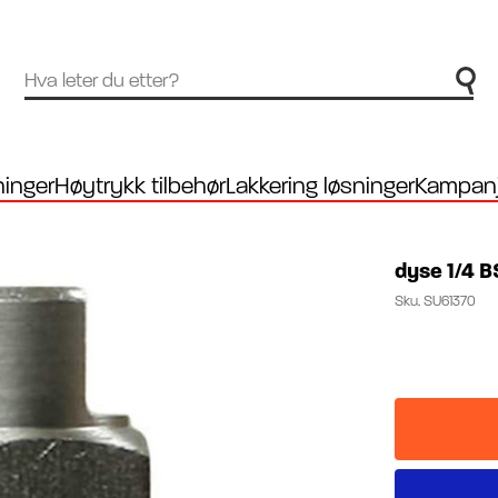
inger
Høytrykk tilbehør
Lakkering løsninger
Kampanj
dyse 1/4 
Sku.
SU61370