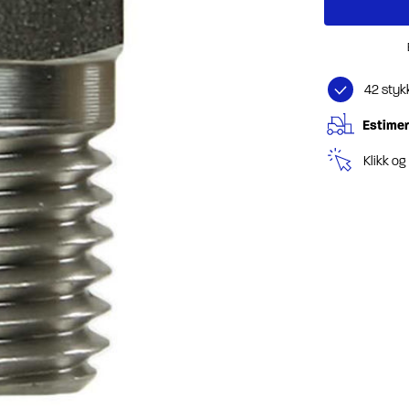
42 styk
Estimer
Klikk o