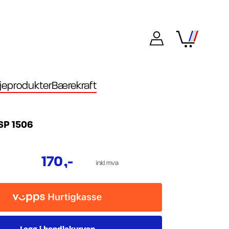
eprodukter
Bærekraft
BSP 1506
170
,-
inkl mva