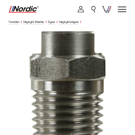
Forsiden
/
Høytrykk tilbehør
/
Dyser
/
Høytrykksdyser
/