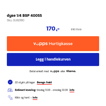
dyse 1/4 BSP 40055
Sku.
SU62160
170
,-
inkl mva
Betal enkelt med
eller
22 stykk på lager
Beregn frakt
Estimert levering:
tirsdag 11.08 - onsdag 12.08
info
Klikk og hent –
info