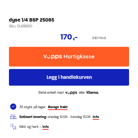
dyse 1/4 BSP 25085
Sku.
SU61880
170
,-
inkl mva
Betal enkelt med
eller
33 stykk på lager
Beregn frakt
Estimert levering:
onsdag 12.08 - torsdag 13.08
info
Klikk og hent –
info