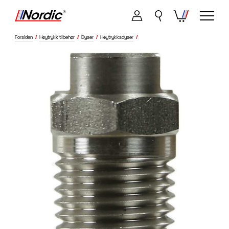
Forsiden
/
Høytrykk tilbehør
/
Dyser
/
Høytrykksdyser
/