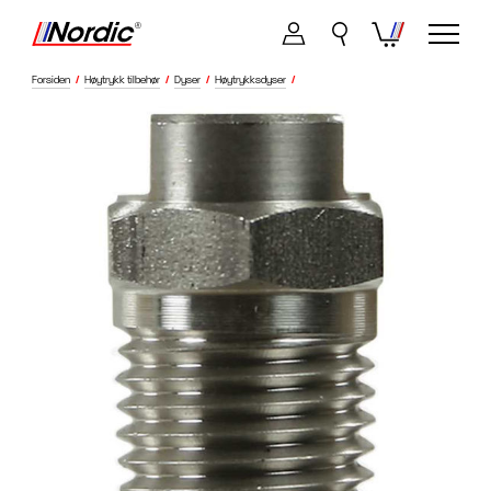
Forsiden
/
Høytrykk tilbehør
/
Dyser
/
Høytrykksdyser
/