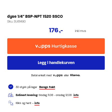
dyse 1/4" BSP-NPT 1520 SSCO
Sku.
SU61490
176
,-
inkl mva
Betal enkelt med
eller
30 stykk på lager
Beregn frakt
Estimert levering:
tirsdag 11.08 - onsdag 12.08
info
Klikk og hent –
info