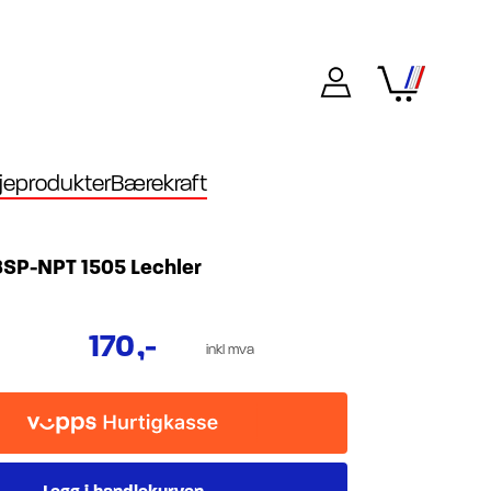
eprodukter
Bærekraft
BSP-NPT 1505 Lechler
170
,-
inkl mva