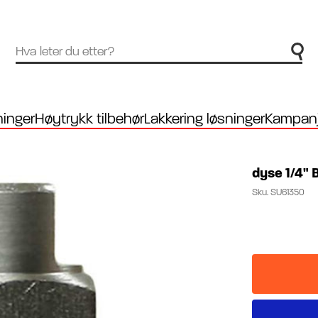
inger
Høytrykk tilbehør
Lakkering løsninger
Kampanj
dyse 1/4" 
Sku.
SU61350