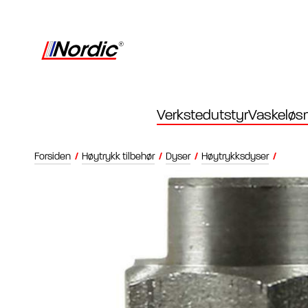
Verkstedutstyr
Vaskeløsn
Forsiden
/
Høytrykk tilbehør
/
Dyser
/
Høytrykksdyser
/