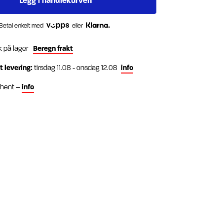
Betal enkelt med
eller
k på lager
Beregn frakt
t levering:
tirsdag 11.08 - onsdag 12.08
info
g hent –
info