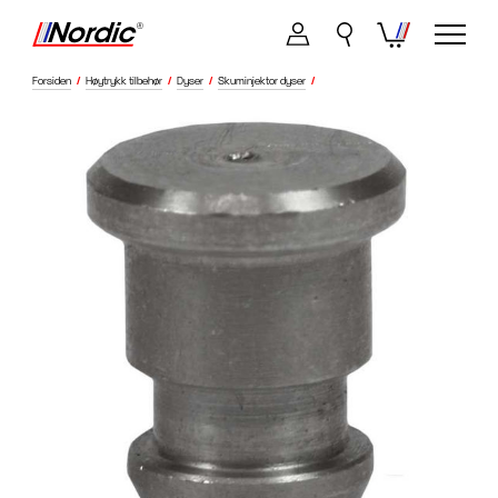
Forsiden
/
Høytrykk tilbehør
/
Dyser
/
Skuminjektor dyser
/