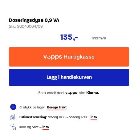
Doseringsdyse 0,9 VA
Sku.
SU040004709
135
,-
inkl mva
Betal enkelt med
eller
31 stykk på lager
Beregn frakt
Estimert levering:
tirsdag 11.08 - onsdag 12.08
info
Klikk og hent –
info