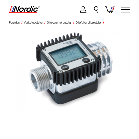
Forsiden
/
Verkstedutstyr
/
Olje og smøreutstyr
/
Oljefyller, oljepistoler
/