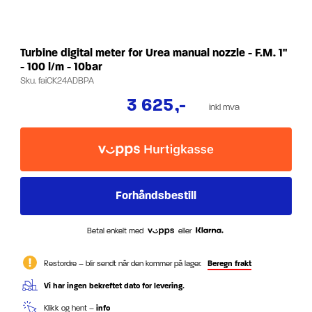
Turbine digital meter for Urea manual nozzle - F.M. 1"
- 100 l/m - 10bar
Sku.
faiCK24ADBPA
3 625
,-
inkl mva
Betal enkelt med
eller
Restordre – blir sendt når den kommer på lager.
Beregn frakt
Vi har ingen bekreftet dato for levering.
Klikk og hent –
info