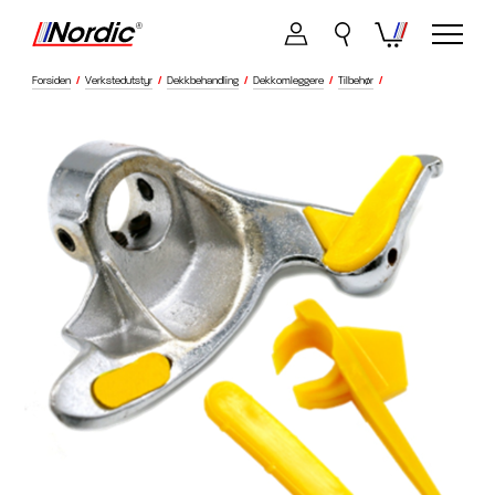
Forsiden
/
Verkstedutstyr
/
Dekkbehandling
/
Dekkomleggere
/
Tilbehør
/