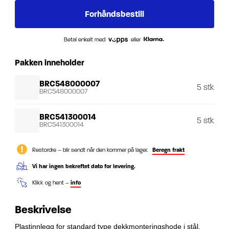
Betal enkelt med
eller
Pakken inneholder
BRC548000007
5 stk
BRC548000007
BRC541300014
5 stk
BRC541300014
Restordre – blir sendt når den kommer på lager.
Beregn frakt
Vi har ingen bekreftet dato for levering.
Klikk og hent –
info
Beskrivelse
Plastinnlegg for standard type dekkmonteringshode i stål.