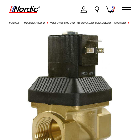
Forsiden
/
Høytrykk tilbehør
/
Magnetventiler, strømningsvoktere, trykkbrytere, manometer
/