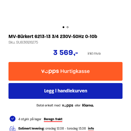
MV-Bürkert 6213-13 3/4 230V-50Hz 0-10b
Sku.
SU836126275
3 569
,-
inkl mva
Betal enkelt med
eller
4 stykk på lager
Beregn frakt
Estimert levering:
onsdag 12.08 - torsdag 13.08
info