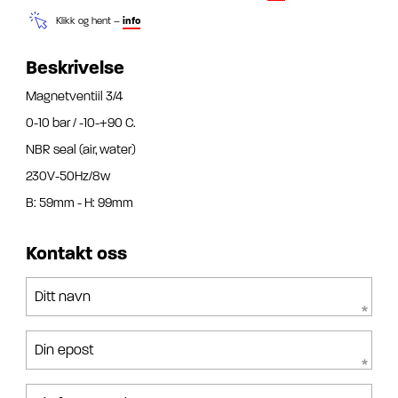
Klikk og hent –
info
Beskrivelse
Magnetventiil 3/4
0-10 bar / -10-+90 C.
NBR seal (air, water)
230V-50Hz/8w
B: 59mm - H: 99mm
Kontakt oss
Ditt navn
Din epost