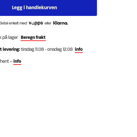
Betal enkelt med
eller
k på lager
Beregn frakt
t levering:
tirsdag 11.08 - onsdag 12.08
info
g hent –
info