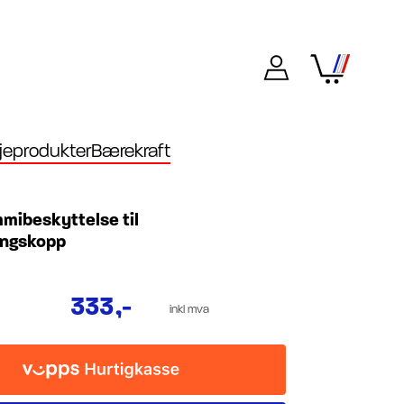
eprodukter
Bærekraft
mibeskyttelse til
ingskopp
333
,-
inkl mva