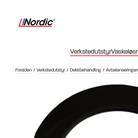
Verkstedutstyr
Vaskeløsn
Forsiden
/
Verkstedutstyr
/
Dekkbehandling
/
Avbalanserings