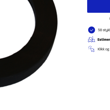
58 styk
Estimer
Klikk o