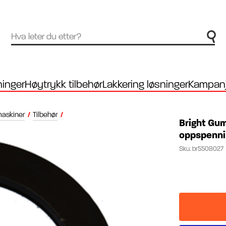
inger
Høytrykk tilbehør
Lakkering løsninger
Kampanj
maskiner
/
Tilbehør
/
Bright Gum
oppspenn
Sku.
br5508027