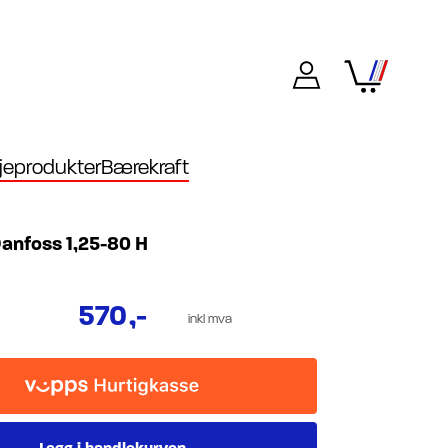
eprodukter
Bærekraft
anfoss 1,25-80 H
570
,-
inkl mva