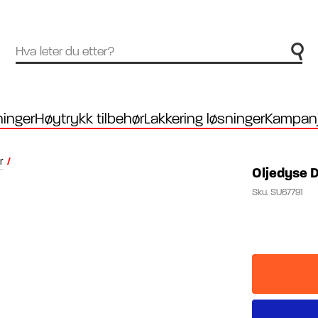
inger
Høytrykk tilbehør
Lakkering løsninger
Kampanj
r
/
Oljedyse D
Sku.
SU67791