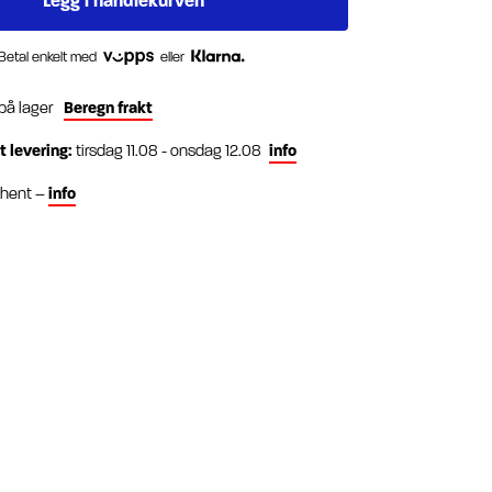
Betal enkelt med
eller
 på lager
Beregn frakt
t levering:
tirsdag 11.08 - onsdag 12.08
info
g hent –
info