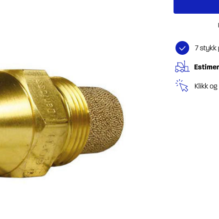
7 stykk
Estimer
Klikk o