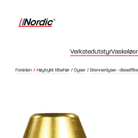
Verkstedutstyr
Vaskeløsn
Forsiden
/
Høytrykk tilbehør
/
Dyser
/
Brennerdyser - dieselfilte