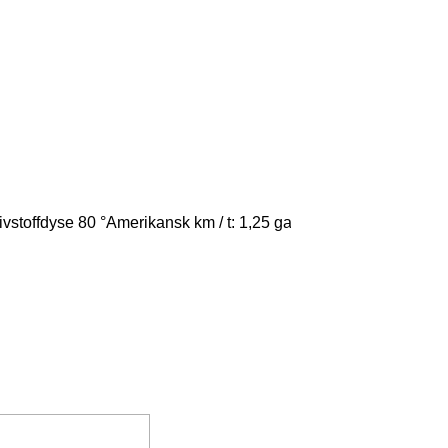
vstoffdyse 80 °Amerikansk km / t: 1,25 gal(1 gal = 3,785 liter)